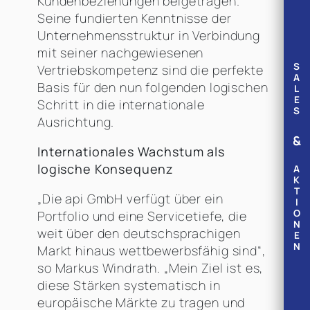
Kundenbeziehungen beigetragen.
Seine fundierten Kenntnisse der
Unternehmensstruktur in Verbindung
mit seiner nachgewiesenen
S
Vertriebskompetenz sind die perfekte
A
Basis für den nun folgenden logischen
L
E
Schritt in die internationale
S
Ausrichtung.
&
Internationales Wachstum als
logische Konsequenz
A
K
T
„Die api GmbH verfügt über ein
I
O
Portfolio und eine Servicetiefe, die
N
weit über den deutschsprachigen
E
N
Markt hinaus wettbewerbsfähig sind“,
so Markus Windrath. „Mein Ziel ist es,
diese Stärken systematisch in
europäische Märkte zu tragen und