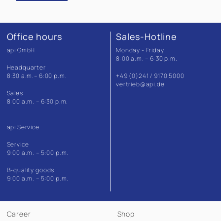
Office hours
Sales-Hotline
api GmbH
Monday - Friday
8:00 a.m. – 6:30 p.m.
Headquarter
8:30 a.m.– 6:00 p.m.
+49 (0)241 / 9170 5000
vertrieb@api.de
Sales
8:00 a.m. – 6:30 p.m.
api Service
Service
9:00 a.m. – 5:00 p.m.
B-quality goods
9:00 a.m. – 5:00 p.m.
Career
Shop