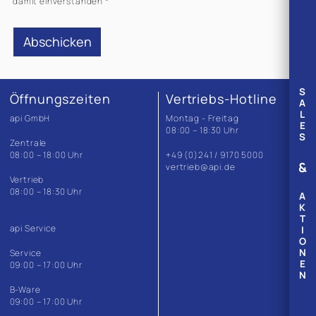
damit einverstanden *
S
Öffnungszeiten
Vertriebs-Hotline
A
L
api GmbH
Montag - Freitag
E
08:00 – 18:30 Uhr
S
Zentrale
08:00 – 18:00 Uhr
+49 (0)241 / 9170 5000
&
vertrieb@api.de
Vertrieb
08:00 – 18:30 Uhr
A
K
T
api Service
I
O
N
Service
E
09:00 – 17:00 Uhr
N
B-Ware
09:00 – 17:00 Uhr