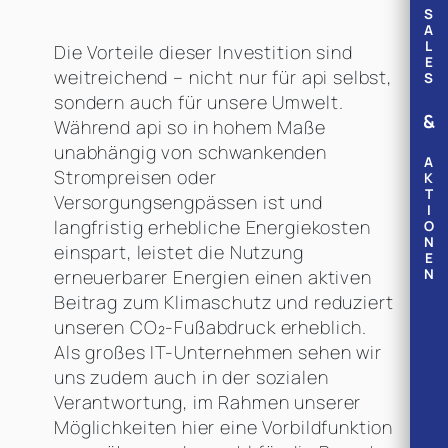
S
A
L
Die Vorteile dieser Investition sind
E
weitreichend – nicht nur für api selbst,
S
sondern auch für unsere Umwelt.
&
Während api so in hohem Maße
unabhängig von schwankenden
A
Strompreisen oder
K
T
Versorgungsengpässen ist und
I
langfristig erhebliche Energiekosten
O
N
einspart, leistet die Nutzung
E
erneuerbarer Energien einen aktiven
N
Beitrag zum Klimaschutz und reduziert
unseren CO₂-Fußabdruck erheblich.
Als großes IT-Unternehmen sehen wir
uns zudem auch in der sozialen
Verantwortung, im Rahmen unserer
Möglichkeiten hier eine Vorbildfunktion