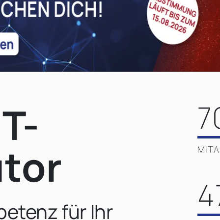
7
IT-
utor
MITA
4
etenz für Ihr