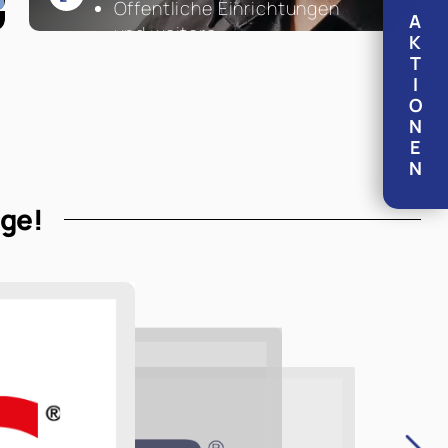
Öffentliche Einrichtungen
A
und weitere ...
K
T
I
Mehr Infos
O
N
E
N
age!