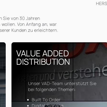
HERS
nn Sie von 30 Jahren
n wollen. Von Anfang an, war
serer Kunden zu erleichtern.
VALUE ADDED
DISTRIBUTION
Unser VAD-Team unterstützt Sie
bei folgenden Themen:
Built To Order
Digital Signage