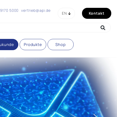
 9170 5000
vertrieb@api.de
EN
Kontakt
ukunde
Produkte
Shop