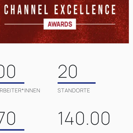
00
20
RBEITER*INNEN
STANDORTE
70
140.00