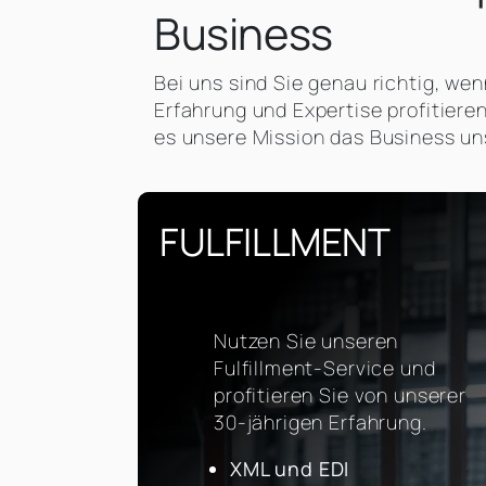
Business
Bei uns sind Sie genau richtig, we
Erfahrung und Expertise profitiere
es unsere Mission das Business un
FULFILLMENT
Nutzen Sie unseren
Fulfillment-Service und
profitieren Sie von unserer
30-jährigen Erfahrung.
XML und EDI