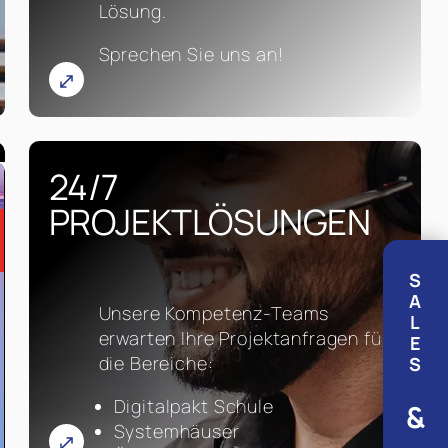
Lösung.
Sprechen Sie uns an!
Mehr Infos
24/7
PROJEKTLÖSUNGEN
S
A
Unsere Kompetenz-Teams
L
erwarten Ihre Projektanfragen für
E
die Bereiche:
S
Digitalpakt Schule
&
Systemhäuser